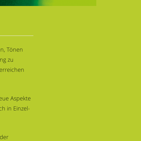
en, Tönen
ung zu
 erreichen
neue Aspekte
h in Einzel-
 der