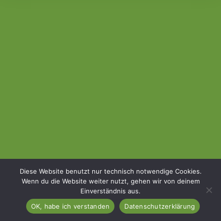
Diese Website benutzt nur technisch notwendige Cookies.
Wenn du die Website weiter nutzt, gehen wir von deinem
Einverständnis aus.
Home
Kontakt
Impressum & Datenschutz
OK, habe ich verstanden
Datenschutzerklärung
Copyright 2026 - Ellen Schlottner