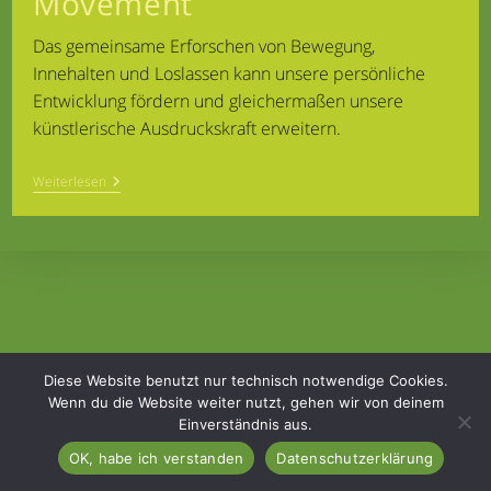
Movement
Das gemeinsame Erforschen von Bewegung,
Innehalten und Loslassen kann unsere persönliche
Entwicklung fördern und gleichermaßen unsere
künstlerische Ausdruckskraft erweitern.
Freie
Weiterlesen
Bewegung
Amerta
Movement
Diese Website benutzt nur technisch notwendige Cookies.
Wenn du die Website weiter nutzt, gehen wir von deinem
Einverständnis aus.
Home
Kontakt
Impressum & Datenschutz
OK, habe ich verstanden
Datenschutzerklärung
Copyright 2026 - Ellen Schlottner