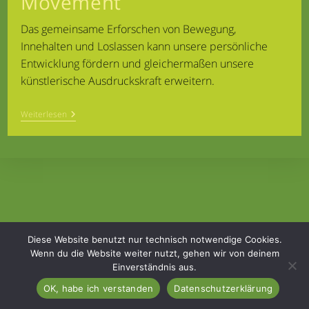
Movement
Das gemeinsame Erforschen von Bewegung,
Innehalten und Loslassen kann unsere persönliche
Entwicklung fördern und gleichermaßen unsere
künstlerische Ausdruckskraft erweitern.
Freie
Weiterlesen
Bewegung
Amerta
Movement
Diese Website benutzt nur technisch notwendige Cookies.
Wenn du die Website weiter nutzt, gehen wir von deinem
Einverständnis aus.
Home
Kontakt
Impressum & Datenschutz
OK, habe ich verstanden
Datenschutzerklärung
Copyright 2026 - Ellen Schlottner