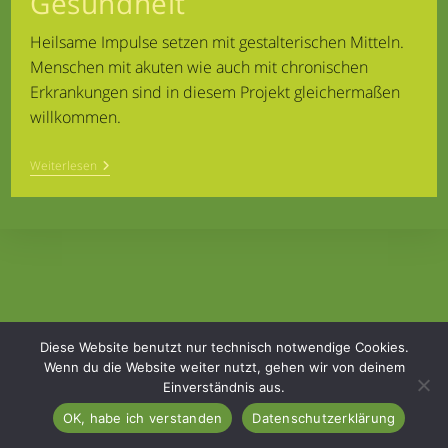
Gesundheit
Heilsame Impulse setzen mit gestalterischen Mitteln.
Menschen mit akuten wie auch mit chronischen
Erkrankungen sind in diesem Projekt gleichermaßen
willkommen.
Kreative
Weiterlesen
Wege
Zur
Gesundheit
Diese Website benutzt nur technisch notwendige Cookies.
Wenn du die Website weiter nutzt, gehen wir von deinem
Einverständnis aus.
Home
Kontakt
Impressum & Datenschutz
OK, habe ich verstanden
Datenschutzerklärung
Copyright 2026 - Ellen Schlottner