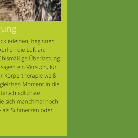
gung
ck erleiden, beginnen
ürlich die Luft an.
fühlsmäßige Überlastung
usagen ein Versuch, für
er Körpertherapie weiß
 gleichen Moment in die
terschiedlichste
ie sich manchmal noch
se als Schmerzen oder